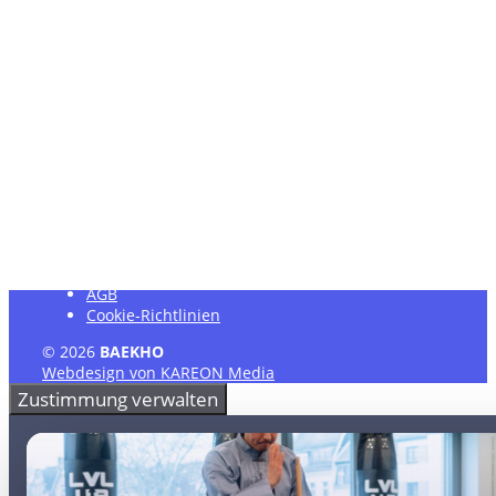
Montag
15:00 – 21:30
Dienstag
15:00 – 21:00
Mittwoch
15:00 – 21:00
Donnerstag
15:00 – 21:00
Freitag
15:00 – 21:00
Hier findest Du unseren Trainingsplan
Impressum
Datenschutzerklärung
AGB
Cookie-Richtlinien
© 2026
BAEKHO
Webdesign von KAREON Media
Zustimmung verwalten