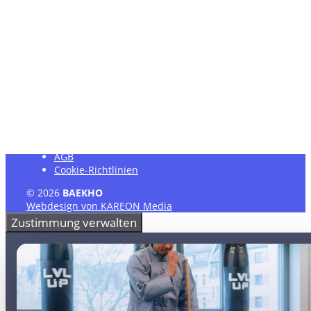
Dienstag
15:00 – 21:00
Mittwoch
15:00 – 21:00
Donnerstag
15:00 – 21:00
Freitag
15:00 – 21:00
Hier findest Du unseren Trainingsplan
Impressum
Datenschutzerklärung
AGB
Cookie-Richtlinien
© 2026
BAEKHO
Webdesign von KAREON Media
Zustimmung verwalten